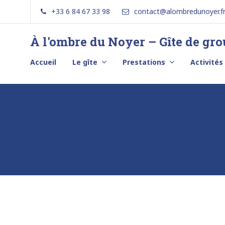
Skip
+33 6 84 67 33 98
contact@alombredunoyer.f
to
content
À l'ombre du Noyer – Gîte de gr
Séjournez
au
Accueil
Le gîte
Prestations
Activités
bord
d'un
lac
en
Savoie