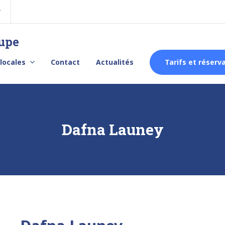
r
oupe
 locales
Contact
Actualités
Tarifs et réserv
Dafna Launey