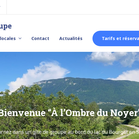
r
oupe
 locales
Contact
Actualités
Tarifs et réserv
Bienvenue “À l’Ombre du Noyer
rnez dans un gîte de groupe au bord du lac du Bourget en 