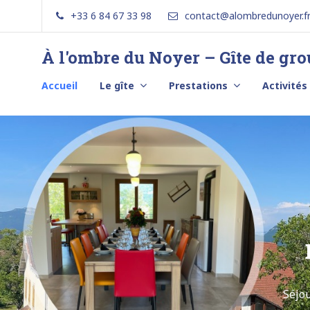
+33 6 84 67 33 98
contact@alombredunoyer.f
À l'ombre du Noyer – Gîte de gr
Séjournez
au
Accueil
Le gîte
Prestations
Activités
bord
d'un
lac
en
Savoie
Séjou