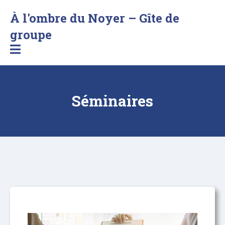
À l'ombre du Noyer – Gîte de
Séjournez
groupe
au
bord
d'un
lac
en
Séminaires
Savoie