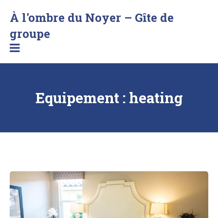
Skip
À l'ombre du Noyer – Gîte de
to
content
Séjournez
groupe
au
bord
d'un
lac
en
Equipement :
heating
Savoie