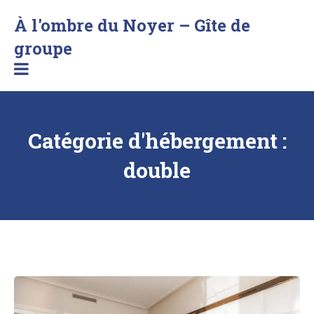
Skip
À l'ombre du Noyer – Gîte de
to
content
Séjournez
groupe
au
bord
d'un
lac
en
Catégorie d'hébergement :
Savoie
double